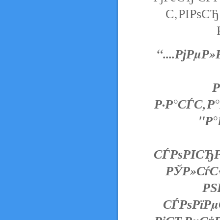
С‚РІРѕС
“....РјРµ
Р
Р·Р°СЃС‚Р
"Р°
СЃРѕРІСЂР
РЎР»СѓС
РЅ
СЃРѕРїРµ