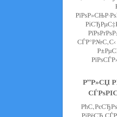
РїРѕР»СЊР·Р
РіСЂРµС‡Р
РїРѕРґРѕ
СЃР°Р№С‚С‹ 
Р±РµС
РїРѕСЃ
Р”Р»СЏ Р
СЃРѕРІС
РћС‚РєСЂР
РјРёСЂ СЃР